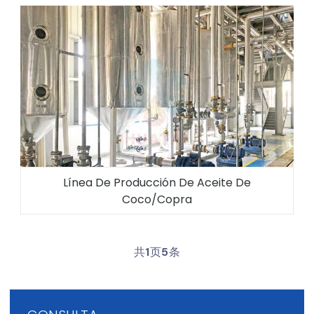
Línea De Producción De Aceite De
Coco/copra
共
1
页
5
条