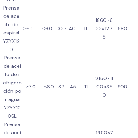
Prensa
de ace
1860×6
ite de
≥6.5
≤6.0
32～40
11
22×127
680
espiral
5
YZYX12
0
Prensa
de acei
te de r
2150×11
efrigera
≥7.0
≤6.0
37～45
11
00×35
808
ción po
0
r agua
YZYX12
0SL
Prensa
de acei
1950×7