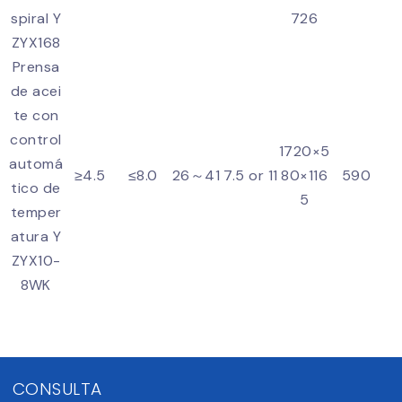
spiral Y
726
ZYX168
Prensa
de acei
te con
control
1720×5
automá
≥4.5
≤8.0
26～41
7.5 or 11
80×116
590
tico de
5
temper
atura Y
ZYX10-
8WK
CONSULTA