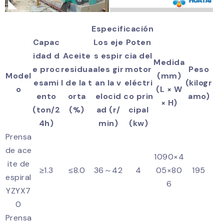
Especificación
Capac
Los eje
Poten
idad d
Aceite
s espir
cia del
Medida
e proc
residua
ales gir
motor
Peso
Model
(mm)
esami
l de la t
an la v
eléctri
(kilogr
o
(L × W
ento
orta
elocid
co prin
amo)
× H)
(ton/2
(%)
ad (r/
cipal
4h)
min)
(kw)
Prensa
de ace
1090×4
ite de
≥1.3
≤8.0
36～42
4
05×80
195
espiral
6
YZYX7
0
Prensa