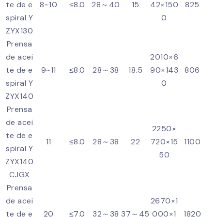
te de e
8~10
≤8.0
28～40
15
42×150
825
spiral Y
0
ZYX130
Prensa
de acei
2010×6
te de e
9~11
≤8.0
28～38
18.5
90×143
806
spiral Y
0
ZYX140
Prensa
de acei
2250×
te de e
11
≤8.0
28～38
22
720×15
1100
spiral Y
50
ZYX140
CJGX
Prensa
de acei
2670×1
te de e
20
≤7.0
32～38
37～45
000×1
1820