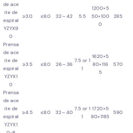
de ace
1200×5
ite de
≥3.0
≤8.0
32～42
5.5
50×100
285
espiral
0
YZYX9
0
Prensa
de ace
1620×5
ite de
7.5 or 1
≥3.5
≤8.0
26～36
80×116
570
espiral
1
5
YZYX1
0
Prensa
de ace
ite de
7.5 or 1
1720×5
≥4.5
≤8.0
32～40
590
espiral
1
80×1185
YZYX1
0-8